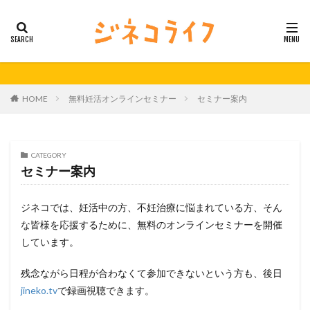
カテゴリー
タグ
HOME
無料妊活オンラインセミナー
セミナー案内
21秋号
24春
24秋
40代
セミナー動画公開
体外受精
体外受精の日
妊活
妊活の日
無料妊活オンラインセミナー
CATEGORY
セミナー案内
男性不妊
ジネコでは、妊活中の方、不妊治療に悩まれている方、そん
検索
な皆様を応援するために、無料のオンラインセミナーを開催
しています。
残念ながら日程が合わなくて参加できないという方も、後日
jineko.tv
で録画視聴できます。