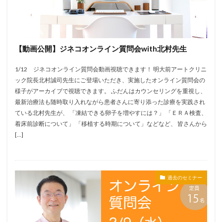
【動画公開】ジネコオンライン質問会with北村先生
1/12 ジネコオンライン質問会動画視聴できます！ 明大前アートクリニ
ック院長北村誠司先生にご登場いただき、実施したオンライン質問会の
様子がアーカイブで視聴できます。 ふだんはカウンセリングを重視し、
最新治療法も随時取り入れながら患者さんに寄り添った診療を実践され
ている北村先生が、 「凍結できる卵子を増やすには？」 「ＥＲＡ検査、
着床前診断について」 「移植する時期について」などなど、 皆さんから
[…]
過去のセミナー