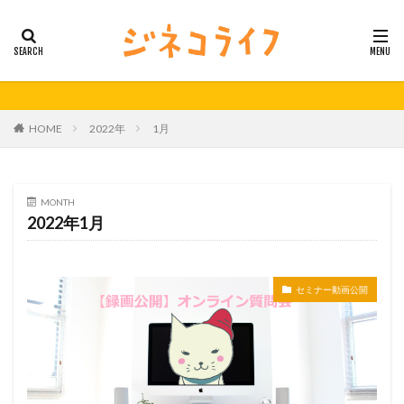
カテゴリー
タグ
HOME
2022年
1月
21秋号
24春
24秋
40代
セミナー動画公開
体外受精
体外受精の日
妊活
妊活の日
無料妊活オンラインセミナー
MONTH
2022年1月
男性不妊
検索
セミナー動画公開