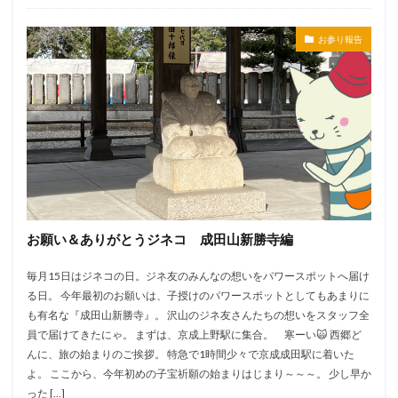
お参り報告
お願い＆ありがとうジネコ 成田山新勝寺編
毎月15日はジネコの日。ジネ友のみんなの想いをパワースポットへ届け
る日。 今年最初のお願いは、子授けのパワースポットとしてもあまりに
も有名な『成田山新勝寺』。 沢山のジネ友さんたちの想いをスタッフ全
員で届けてきたにゃ。 まずは、京成上野駅に集合。 寒ーい🙀 西郷ど
んに、旅の始まりのご挨拶。 特急で1時間少々で京成成田駅に着いた
よ。 ここから、今年初めの子宝祈願の始まりはじまり～～～。 少し早か
った […]