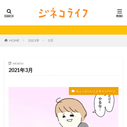
カテゴリー
タグ
HOME
2021年
3月
21秋号
24春
24秋
40代
セミナー動画公開
体外受精
体外受精の日
妊活
妊活の日
無料妊活オンラインセミナー
MONTH
2021年3月
男性不妊
検索
ちょっといいことキャンペーン