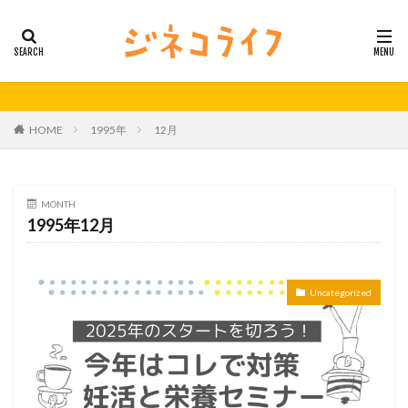
カテゴリー
タグ
HOME
1995年
12月
21秋号
24春
24秋
40代
セミナー動画公開
体外受精
体外受精の日
妊活
妊活の日
無料妊活オンラインセミナー
MONTH
1995年12月
男性不妊
検索
Uncategorized