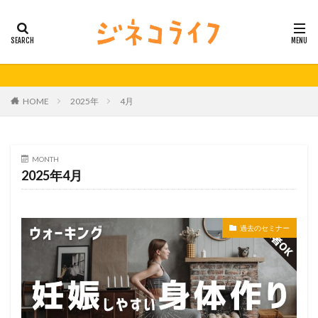
カテゴリー
タグ
HOME
2025年
4月
21秋号
24春
24秋
40代
セミナー動画公開
体外受精
体外受精の日
妊活
妊活の日
無料妊活オンラインセミナー
MONTH
2025年4月
男性不妊
検索
過去のセミナー