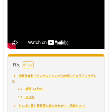
目次
1
抗酸化食材でアンチエイジング≪米粉のイタリアンチヂミ
≫
1.1
材料（2人分）
1.2
作り方
2
たんぱく質と夏野菜を組み合わせて、代謝をUP！