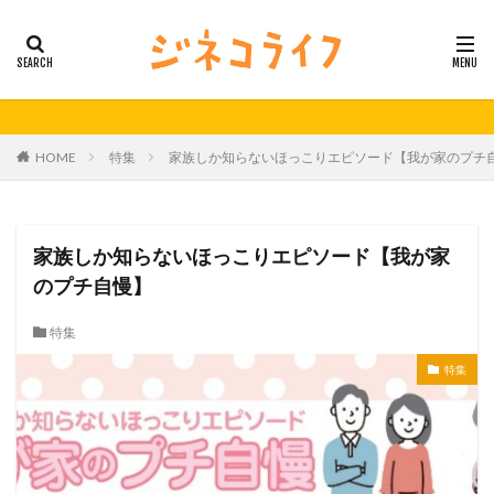
カテゴリー
タグ
HOME
特集
家族しか知らないほっこりエピソード【我が家のプチ
21秋号
24春
24秋
40代
セミナー動画公開
体外受精
体外受精の日
妊活
妊活の日
無料妊活オンラインセミナー
家族しか知らないほっこりエピソード【我が家
男性不妊
のプチ自慢】
検索
特集
特集