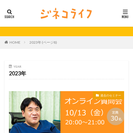
カテゴリー
タグ
HOME
2023年 (ページ8)
21秋号
24春
24秋
40代
セミナー動画公開
体外受精
体外受精の日
妊活
妊活の日
無料妊活オンラインセミナー
YEAR
2023年
男性不妊
検索
過去のセミナー