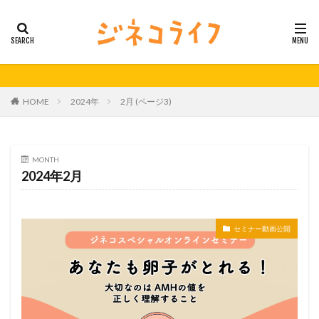
カテゴリー
タグ
HOME
2024年
2月 (ページ3)
21秋号
24春
24秋
40代
セミナー動画公開
体外受精
体外受精の日
妊活
妊活の日
無料妊活オンラインセミナー
MONTH
2024年2月
男性不妊
検索
セミナー動画公開