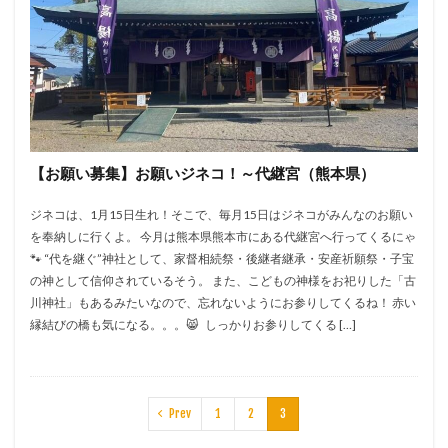
【お願い募集】お願いジネコ！～代継宮（熊本県）
ジネコは、1月15日生れ！そこで、毎月15日はジネコがみんなのお願い
を奉納しに行くよ。 今月は熊本県熊本市にある代継宮へ行ってくるにゃ
🐾 “代を継ぐ”神社として、家督相続祭・後継者継承・安産祈願祭・子宝
の神として信仰されているそう。 また、こどもの神様をお祀りした「古
川神社」もあるみたいなので、忘れないようにお参りしてくるね！ 赤い
縁結びの橋も気になる。。。😸 しっかりお参りしてくる […]
Prev
1
2
3