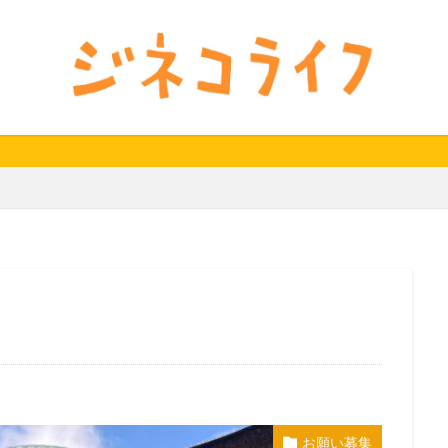
24秋
40代
セミナー動画公開
体外受精
体外受精の日
料妊活オンラインセミナー
男性不妊
検索
お願い募集