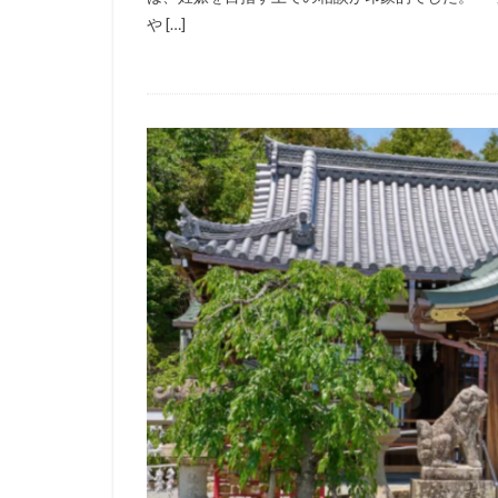
や […]