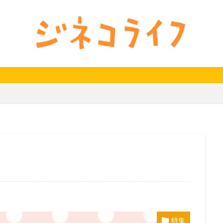
24秋
40代
セミナー動画公開
体外受精
体外受精の日
料妊活オンラインセミナー
男性不妊
検索
特集