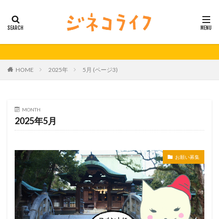
カテゴリー
タグ
HOME
2025年
5月 (ページ3)
21秋号
24春
24秋
40代
セミナー動画公開
体外受精
体外受精の日
妊活
妊活の日
無料妊活オンラインセミナー
MONTH
2025年5月
男性不妊
検索
お願い募集