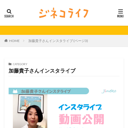
カテゴリー
タグ
HOME
加藤貴子さんインスタライブ (ページ3)
21秋号
24春
24秋
40代
セミナー動画公開
体外受精
体外受精の日
妊活
妊活の日
無料妊活オンラインセミナー
CATEGORY
加藤貴子さんインスタライブ
男性不妊
検索