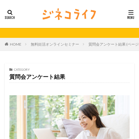
カテゴリー
タグ
HOME
無料妊活オンラインセミナー
質問会アンケート結果 (ページ2
21秋号
24春
24秋
40代
セミナー動画公開
体外受精
体外受精の日
妊活
妊活の日
無料妊活オンラインセミナー
CATEGORY
質問会アンケート結果
男性不妊
検索