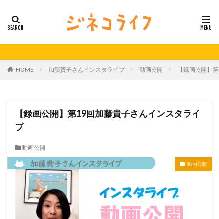
カテゴリー
タグ
HOME
加藤貴子さんインスタライブ
動画公開
【録画公開】第
21秋号
24春
24秋
40代
セミナー動画公開
体外受精
体外受精の日
妊活
妊活の日
無料妊活オンラインセミナー
【録画公開】第19回加藤貴子さんインスタライ
男性不妊
ブ
検索
動画公開
動画公開