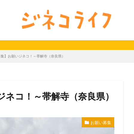
24秋
40代
セミナー動画公開
体外受精
体外受精の日
料妊活オンラインセミナー
男性不妊
検索
募集】お願いジネコ！～帯解寺（奈良県）
ジネコ！～帯解寺（奈良県）
お願い募集