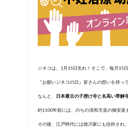
ジネコは、1月15日生れ！そこで、毎月1
『お願いジネコの日』皆さんの想いを持っ
なんと、
日本最古の子授け寺と名高い帯解
約1100年前には、のちの清和天皇の御安
その後、江戸時代には徳川家にも信仰され