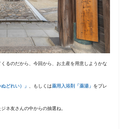
てくるのだから、今回から、お土産を用意しようかな
いぬどれい）」
、もしくは
薬用入浴剤「薬湯」
をプレ
たジネ友さんの中からの抽選ね。