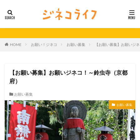
カテゴリー
タグ
HOME
お願い！ジネコ
お願い募集
【お願い募集】お願いジネ
21秋号
24春
24秋
40代
セミナー動画公開
体外受精
体外受精の日
妊活
妊活の日
無料妊活オンラインセミナー
【お願い募集】お願いジネコ！～鈴虫寺（京都
男性不妊
府）
検索
お願い募集
お願い募集