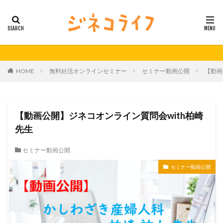
カテゴリー
タグ
HOME
無料妊活オンラインセミナー
セミナー動画公開
【動画
21秋号
24春
24秋
40代
セミナー動画公開
体外受精
体外受精の日
妊活
妊活の日
無料妊活オンラインセミナー
【動画公開】ジネコオンライン質問会with柏崎
男性不妊
先生
検索
セミナー動画公開
セミナー動画公開