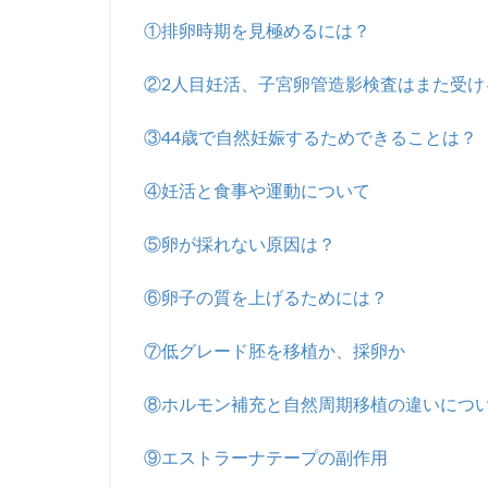
①排卵時期を見極めるには？
②2人目妊活、子宮卵管造影検査はまた受け
③44歳で自然妊娠するためできることは？
④妊活と食事や運動について
⑤卵が採れない原因は？
⑥卵子の質を上げるためには？
⑦低グレード胚を移植か、採卵か
⑧ホルモン補充と自然周期移植の違いにつ
⑨エストラーナテープの副作用