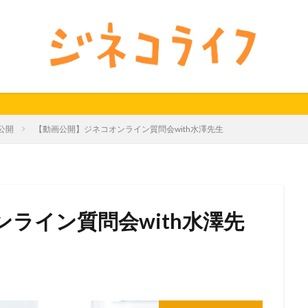
24秋
40代
セミナー動画公開
体外受精
体外受精の日
料妊活オンラインセミナー
男性不妊
検索
公開
【動画公開】ジネコオンライン質問会with水澤先生
ライン質問会with水澤先