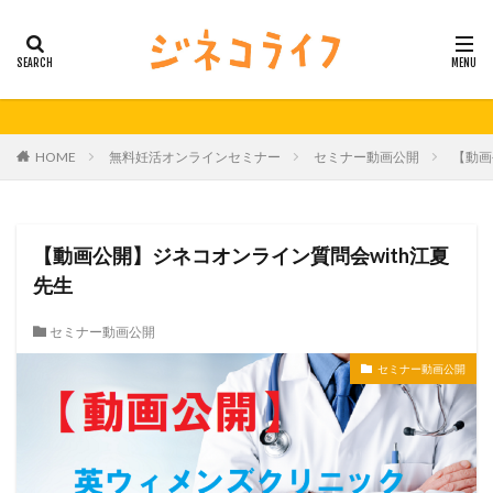
カテゴリー
タグ
HOME
無料妊活オンラインセミナー
セミナー動画公開
【動画
21秋号
24春
24秋
40代
セミナー動画公開
体外受精
体外受精の日
妊活
妊活の日
無料妊活オンラインセミナー
【動画公開】ジネコオンライン質問会with江夏
男性不妊
先生
検索
セミナー動画公開
セミナー動画公開