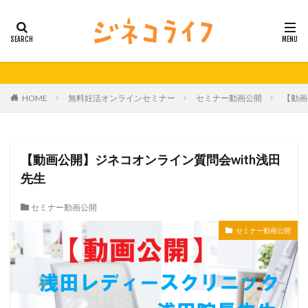
カテゴリー
タグ
HOME
無料妊活オンラインセミナー
セミナー動画公開
【動画
21秋号
24春
24秋
40代
セミナー動画公開
体外受精
体外受精の日
妊活
妊活の日
無料妊活オンラインセミナー
【動画公開】ジネコオンライン質問会with浅田
男性不妊
先生
検索
セミナー動画公開
セミナー動画公開