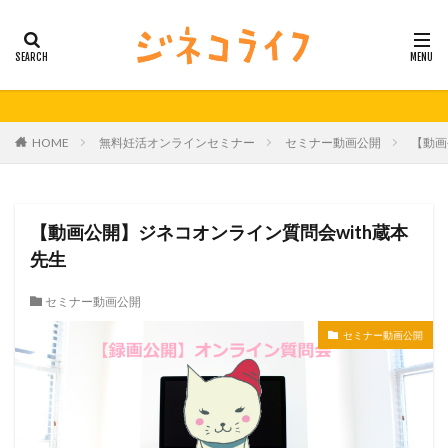
カテゴリー
タグ
HOME
無料妊活オンラインセミナー
セミナー動画公開
【動画
21秋号
24春
24秋
40代
セミナー動画公開
体外受精
体外受精の日
妊活
妊活の日
無料妊活オンラインセミナー
【動画公開】ジネコオンライン質問会with蔵本
男性不妊
先生
検索
セミナー動画公開
セミナー動画公開