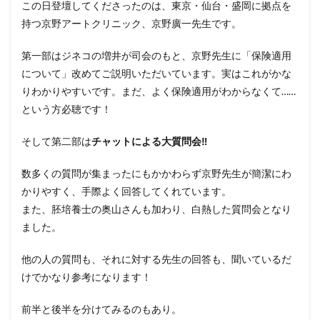
この日登壇してくださったのは、東京・仙台・盛岡に拠点を
持つ
京野
アートクリニック、
京野
廣一先生です。
第一部はジネコの増井が司会のもと、
京野
先生に「
保険適用
について」改めてご説明いただいています。
実はこれがかな
りわかりやすいです。まだ、よく保険適用がわからなくて……
という方必聴です！
そして第二部は
チャットによる大質問会‼
数多くの質問が集まったにもかかわらず
京野
先生が簡潔にわ
かりやすく、手際よく回答してくれています。
また、胚培養士の奥山さんも加わり、
白熱した質問会となり
ました。
他の人の質問も、それに対する先生の回答も、
聞いているだ
けでかなり参考になります！
前半と後半を分けてみるのもあり。