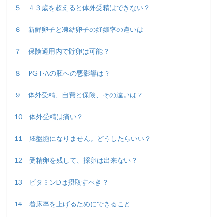
５ ４３歳を超えると体外受精はできない？
６ 新鮮卵子と凍結卵子の妊娠率の違いは
７ 保険適用内で貯卵は可能？
８ PGT-Aの胚への悪影響は？
９ 体外受精、自費と保険、その違いは？
10 体外受精は痛い？
11 胚盤胞になりません。どうしたらいい？
12 受精卵を残して、採卵は出来ない？
13 ビタミンDは摂取すべき？
14 着床率を上げるためにできること