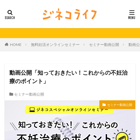
カテゴリー
タグ
HOME
無料妊活オンラインセミナー
セミナー動画公開
動画公
21秋号
24春
24秋
40代
セミナー動画公開
体外受精
体外受精の日
妊活
妊活の日
無料妊活オンラインセミナー
動画公開「知っておきたい！これからの不妊治
男性不妊
療のポイント」
検索
セミナー動画公開
セミナー動画公開