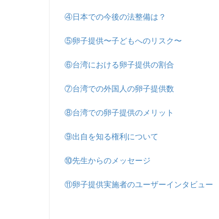
④日本での今後の法整備は？
⑤卵子提供〜子どもへのリスク〜
⑥台湾における卵子提供の割合
⑦台湾での外国人の卵子提供数
⑧台湾での卵子提供のメリット
⑨出自を知る権利について
⑩先生からのメッセージ
⑪卵子提供実施者のユーザーインタビュー