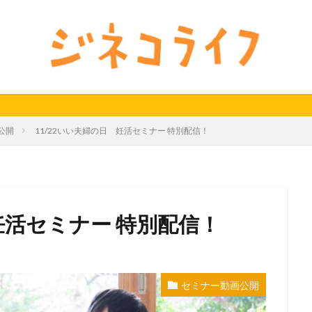
24秋
40代
セミナー動画公開
体外受精
体外受精の日
料妊活オンラインセミナー
男性不妊
検索
公開
11/22いい夫婦の日 妊活セミナー 特別配信！
妊活セミナー 特別配信！
セミナー動画公開