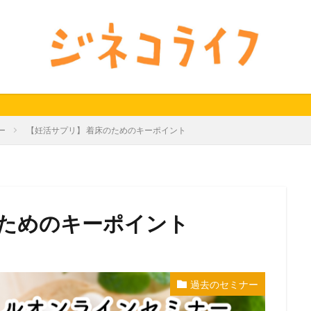
24秋
40代
セミナー動画公開
体外受精
体外受精の日
料妊活オンラインセミナー
男性不妊
検索
ー
【妊活サプリ】 着床のためのキーポイント
のためのキーポイント
過去のセミナー