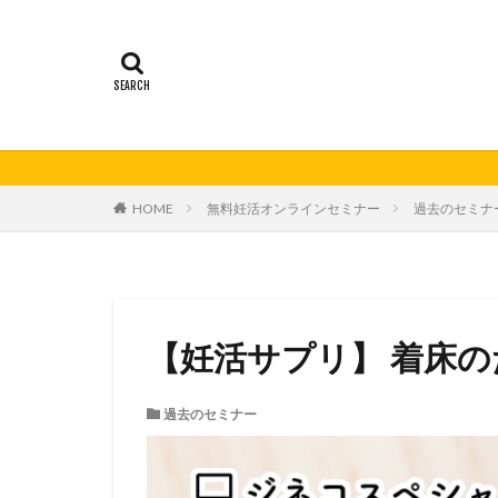
21秋号
24春
妊活の日
無
HOME
無料妊活オンラインセミナー
過去のセミナ
【妊活サプリ】 着床
過去のセミナー