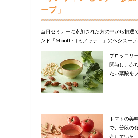
ープ」
当日セミナーに参加された方の中から抽選で
ンド「Minotte（ミノッテ）」のベジスー
ブロッコリ
関与し、赤
たい葉酸を
トマトの美
で、普段の
合している