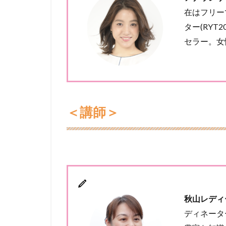
在はフリー
ター(RY
セラー。女
＜講師＞
秋山レディ
ディネータ