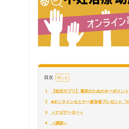
目次
1
【妊活サプリ】 着床のためのキーポイント
2
■オンラインセミナー参加者プレゼント「Mi
3
＜ナビゲーター＞
4
＜講師＞