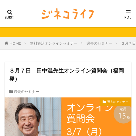
カテゴリー
タグ
HOME
無料妊活オンラインセミナー
過去のセミナー
３月７日
21秋号
24春
24秋
40代
セミナー動画公開
体外受精
体外受精の日
妊活
妊活の日
無料妊活オンラインセミナー
３月７日 田中温先生オンライン質問会（福岡
男性不妊
発）
検索
過去のセミナー
過去のセミナー