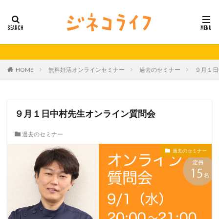
カテゴリー
タグ
HOME
無料妊活オンラインセミナー
過去のセミナー
９月１日
21秋号
24春
24秋
40代
セミナー動画公開
体外受精
体外受精の日
妊活
妊活の日
無料妊活オンラインセミナー
９月１日中村先生オンライン質問会
男性不妊
過去のセミナー
検索
過去のセミナー