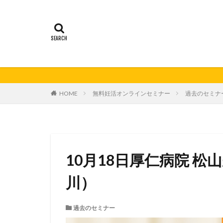
21秋号
24春
妊活の日
無
HOME
無料妊活オンラインセミナー
過去のセミナ
10月18日厚仁病院 
川）
過去のセミナー