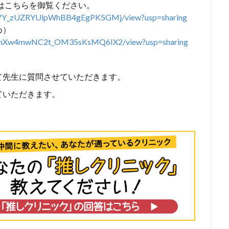
はこちらを御覧ください。
VY_
zUZRYUlpWhBB4gEgPK5GMj/view?
usp=sharing
め）
amXw4mwNC2t_
OM35sKsMQ6IX2/view?usp=sharing
て先生に質問させていただきます。
ていただきます。