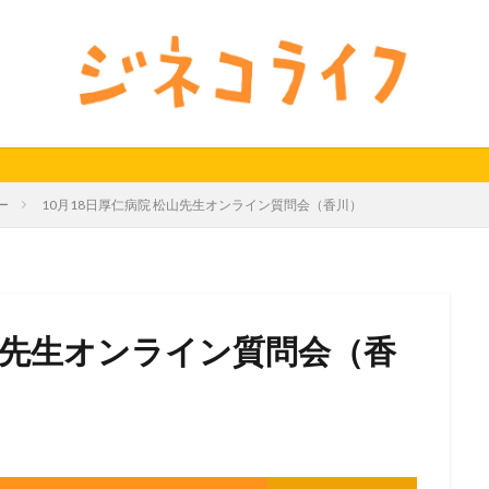
24秋
40代
セミナー動画公開
体外受精
体外受精の日
料妊活オンラインセミナー
男性不妊
検索
ー
10月18日厚仁病院 松山先生オンライン質問会（香川）
松山先生オンライン質問会（香