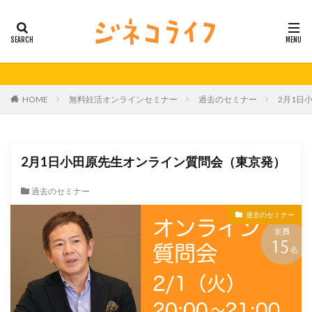
カテゴリー
タグ
HOME
無料妊活オンラインセミナー
過去のセミナー
2月1日
21秋号
24春
24秋
40代
セミナー動画公開
体外受精
体外受精の日
妊活
妊活の日
無料妊活オンラインセミナー
2月1日小田原先生オンライン質問会（東京発）
男性不妊
過去のセミナー
検索
過去のセミナー