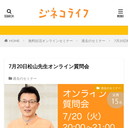
カテゴリー
タグ
HOME
無料妊活オンラインセミナー
過去のセミナー
7月20
21秋号
24春
24秋
40代
セミナー動画公開
体外受精
体外受精の日
妊活
妊活の日
無料妊活オンラインセミナー
7月20日松山先生オンライン質問会
男性不妊
過去のセミナー
検索
過去のセミナー