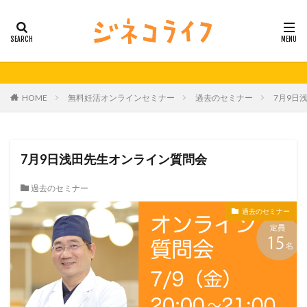
カテゴリー
タグ
HOME
無料妊活オンラインセミナー
過去のセミナー
7月9日
21秋号
24春
24秋
40代
セミナー動画公開
体外受精
体外受精の日
妊活
妊活の日
無料妊活オンラインセミナー
7月9日浅田先生オンライン質問会
男性不妊
過去のセミナー
検索
過去のセミナー