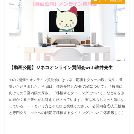
【動画公開】ジネコオンライン質問会with政井先生
11/12開催のオンライン質問会にはジネコ応援ドクターの政井先生に登
場いただきました。 今回は「体外受精とAMHの値について」 「移植に
向けての子宮内膜の厚さ」 「移植するタイミングについて」などををき
め細かく政井先生がお答えくださっています。 実は私もちょっと気にな
っている・・・という方こそぜひご視聴ください。 公開内容 ①人工授精
と専門クリニックへの転院 ②移植するタイミングについて ③着床し […]