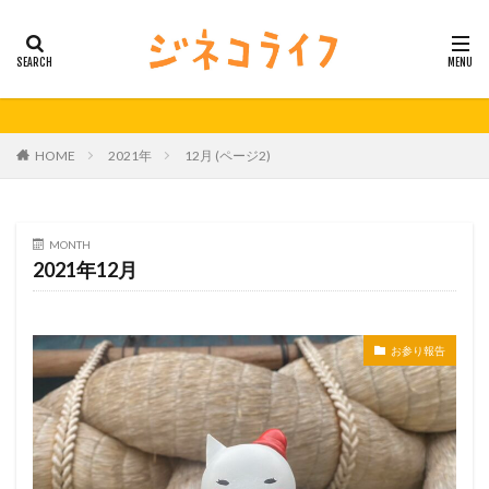
カテゴリー
タグ
HOME
2021年
12月 (ページ2)
21秋号
24春
24秋
40代
セミナー動画公開
体外受精
体外受精の日
妊活
妊活の日
無料妊活オンラインセミナー
MONTH
2021年12月
男性不妊
検索
お参り報告