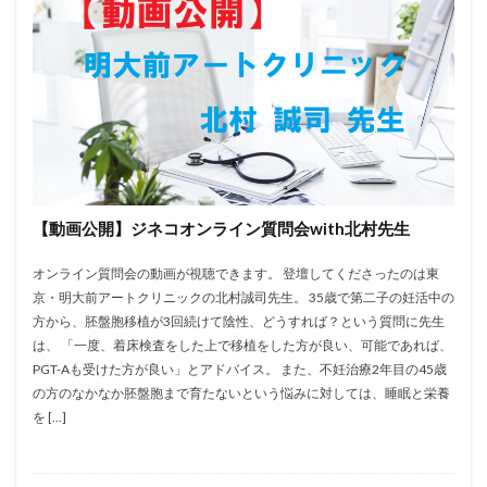
【動画公開】ジネコオンライン質問会with北村先生
オンライン質問会の動画が視聴できます。 登壇してくださったのは東
京・明大前アートクリニックの北村誠司先生。 35歳で第二子の妊活中の
方から、胚盤胞移植が3回続けて陰性、どうすれば？という質問に先生
は、 「一度、着床検査をした上で移植をした方が良い、可能であれば、
PGT-Aも受けた方が良い」とアドバイス。 また、不妊治療2年目の45歳
の方のなかなか胚盤胞まで育たないという悩みに対しては、睡眠と栄養
を […]