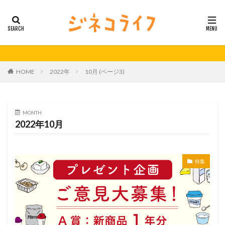
カテゴリー
タグ
HOME
2022年
10月 (ページ3)
21秋号
24春
24秋
40代
セミナー動画公開
体外受精
体外受精の日
妊活
妊活の日
無料妊活オンラインセミナー
MONTH
2022年10月
男性不妊
検索
特集