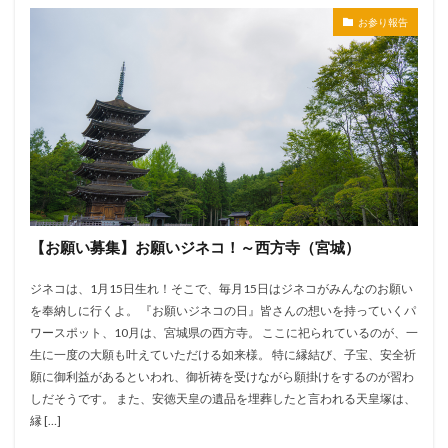
お参り報告
【お願い募集】お願いジネコ！～西方寺（宮城）
ジネコは、1月15日生れ！そこで、毎月15日はジネコがみんなのお願い
を奉納しに行くよ。 『お願いジネコの日』皆さんの想いを持っていくパ
ワースポット、10月は、宮城県の西方寺。 ここに祀られているのが、一
生に一度の大願も叶えていただける如来様。 特に縁結び、子宝、安全祈
願に御利益があるといわれ、御祈祷を受けながら願掛けをするのが習わ
しだそうです。 また、安徳天皇の遺品を埋葬したと言われる天皇塚は、
縁 […]