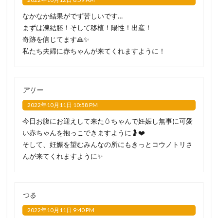
なかなか結果がでず苦しいです…
まずは凍結胚！そして移植！陽性！出産！
奇跡を信じてます🙏✨
私たち夫婦に赤ちゃんが来てくれますように！
アリー
2022年10月11日 10:58 PM
今日お腹にお迎えして来た🥚ちゃんで妊娠し無事に可愛
い赤ちゃんを抱っこできますように🤰❤️
そして、妊娠を望むみんなの所にもきっとコウノトリさ
んが来てくれますように✨
つる
2022年10月11日 9:40 PM