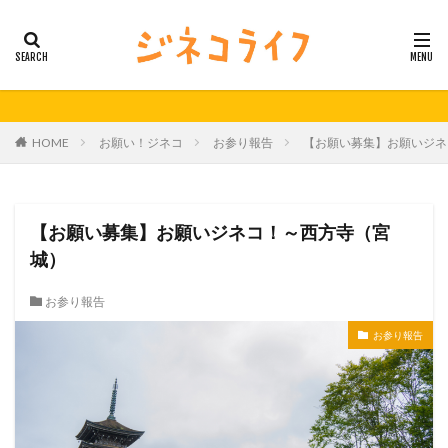
カテゴリー
タグ
HOME
お願い！ジネコ
お参り報告
【お願い募集】お願いジネ
21秋号
24春
24秋
40代
セミナー動画公開
体外受精
体外受精の日
妊活
妊活の日
無料妊活オンラインセミナー
【お願い募集】お願いジネコ！～西方寺（宮
男性不妊
城）
検索
お参り報告
お参り報告