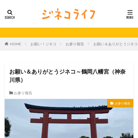
カテゴリー
タグ
HOME
お願い！ジネコ
お参り報告
お願い＆ありがとうジネコ
21秋号
24春
24秋
40代
セミナー動画公開
体外受精
体外受精の日
妊活
妊活の日
無料妊活オンラインセミナー
お願い＆ありがとうジネコ～鶴岡八幡宮（神奈
男性不妊
川県）
検索
お参り報告
お参り報告