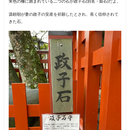
朱色の柵に囲まれている二つの石が政子石(別名・姫石)だよ。
源頼朝が妻の政子の安産を祈願したとされ、長く信仰されて
きた石。