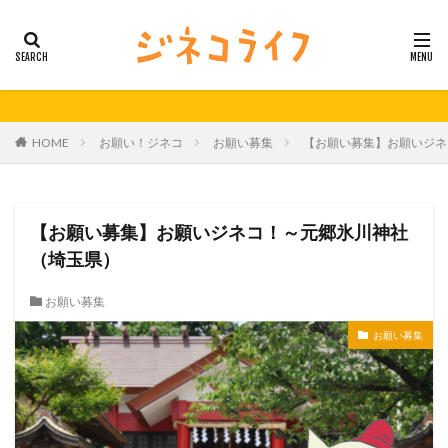
カテゴリー
タグ
HOME
お願い！ジネコ
お願い募集
【お願い募集】お願いジネ
21秋号
24春
24秋
40代
セミナー動画公開
体外受精
体外受精の日
妊活
妊活の日
無料妊活オンラインセミナー
【お願い募集】お願いジネコ！～元郷氷川神社
男性不妊
（埼玉県）
検索
お願い募集
お願い募集