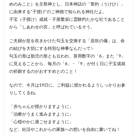
めのみこと）を主祭神とし、日本神話の「誓約（うけひ）」
に由来する“子授け”のご神徳で知られる神社だよ。
子宝（子授け）成就・子孫繁栄に霊験灼たかな社であること
から「しあわせの宮」と呼ばれているそう。
ご夫婦が息を吹きかけた勾玉を交換する「息吹の儀」は、命
の結びを大切にする特別な神事なんだって✨
勾玉の形は胎児の形とも云われ、算用数字の「6」また「9」
に見えることから、毎月の「6」・「9」が付く日に子宝成就
の祈願するのがおすすめとのこと！
なので、今月は19日に、ご利益に授かれるようしっかりお参
りしてくるね。
「赤ちゃんが授かりますように」
「治療がうまく進みますように」
「心穏やかに過ごせますように」
など、妊活やこれからの家族への想いを自由に書いてね！