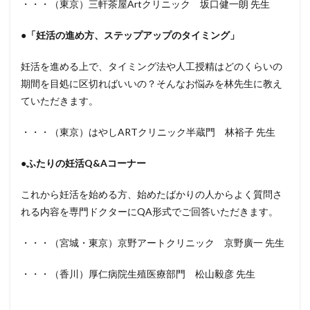
・・・（東京）三軒茶屋Artクリニック 坂口健一朗 先生
●「妊活の進め方、ステップアップのタイミング」
妊活を進める上で、タイミング法や人工授精はどのくらいの
期間を目処に区切ればいいの？そんなお悩みを林先生に教え
ていただきます。
・・・（東京）はやしARTクリニック半蔵門 林裕子 先生
●ふたりの妊活Q&Aコーナー
これから妊活を始める方、始めたばかりの人からよく質問さ
れる内容を専門ドクターにQA形式でご回答いただきます。
・・・（宮城・東京）京野アートクリニック 京野廣一 先生
・・・（香川）厚仁病院生殖医療部門 松山毅彦 先生