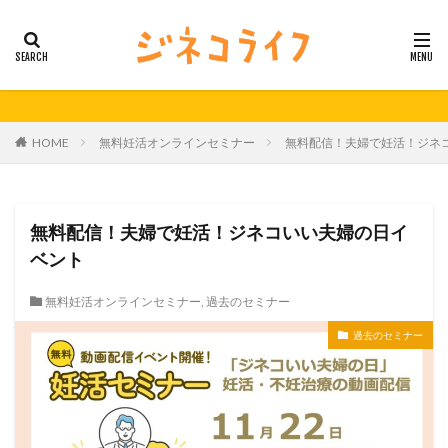
カテゴリー
タグ
HOME
無料妊活オンラインセミナー
無料配信！夫婦で妊活！ジネ
21秋号
24春
24秋
40代
セミナー動画公開
体外受精
体外受精の日
妊活
妊活の日
無料妊活オンラインセミナー
無料配信！夫婦で妊活！ジネコいい夫婦の日イ
男性不妊
ベント
検索
無料妊活オンラインセミナー
,
過去のセミナー
過去のセミナー