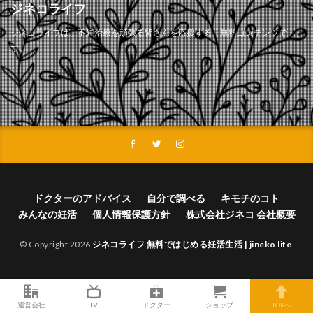
ジネコライフ
ジネコライフは、不妊治療を頑張る皆さんを応援する、無料コンテンツで
す。
ドクターのアドバイス
自分で調べる
キモチのコト
みんなの妊活
個人情報保護方針
株式会社ジネコ 会社概要
© Copyright 2026
ジネコライフ 無料ではじめる妊活生活 | jineko life
.
運営会社
TV
ドクター
ショップ
TOPへ