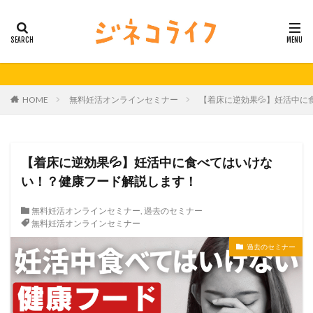
カテゴリー
タグ
HOME
無料妊活オンラインセミナー
【着床に逆効果💦】妊活中
21秋号
24春
24秋
40代
セミナー動画公開
体外受精
体外受精の日
妊活
妊活の日
無料妊活オンラインセミナー
【着床に逆効果💦】妊活中に食べてはいけな
男性不妊
い！？健康フード解説します！
検索
無料妊活オンラインセミナー
,
過去のセミナー
無料妊活オンラインセミナー
過去のセミナー