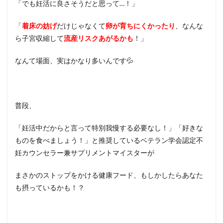
「でも妊活に良さそうだと思って…！」
「
着床の妨げ
だけじゃなくて
卵が育ちにくかったり
、なんな
ら子宮収縮して
流産リスクあがるかも
！」
なんて場面、実はかなり多いんです💦
普段、
「妊活中だからと言って特別我慢する必要なし！」「好きな
ものを食べましょう！」と推奨しているベテラン学会認定不
妊カウンセラー兼サプリメントマイスターが
まさかのストップをかける健康フード、もしかしたらあなた
も摂っているかも！？