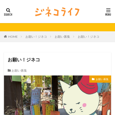
カテゴリー
タグ
HOME
お願い！ジネコ
お願い募集
お願い！ジネコ
21秋号
24春
24秋
40代
セミナー動画公開
体外受精
体外受精の日
妊活
妊活の日
無料妊活オンラインセミナー
お願い！ジネコ
男性不妊
お願い募集
検索
お願い募集